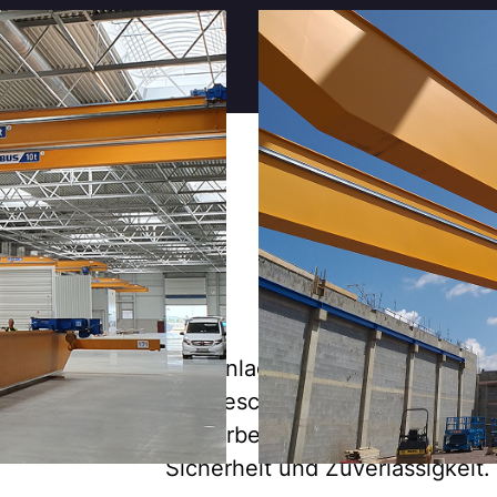
0
9
8
7
6
+
Krananlagen, Toranlagen und H
8
maßgeschneiderte Services und
Gewerbe, direkt aus Südthüring
ears of Success
5
Sicherheit und Zuverlässigkeit.